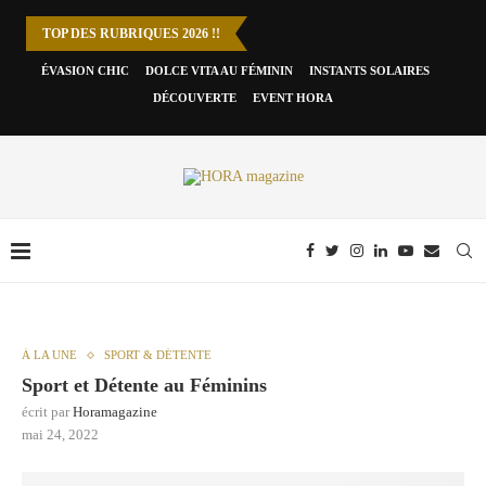
TOP DES RUBRIQUES 2026 !!
ÉVASION CHIC
DOLCE VITA AU FÉMININ
INSTANTS SOLAIRES
DÉCOUVERTE
EVENT HORA
À LA UNE
SPORT & DÉTENTE
Sport et Détente au Féminins
écrit par
Horamagazine
mai 24, 2022