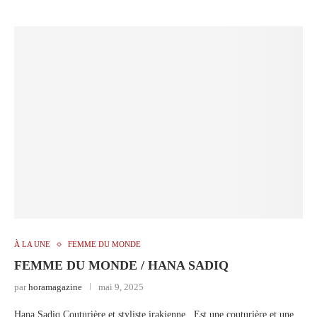
À LA UNE
FEMME DU MONDE
FEMME DU MONDE / HANA SADIQ
par
horamagazine
mai 9, 2025
Hana Sadiq Couturière et styliste irakienne Est une couturière et une