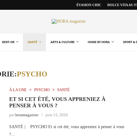
ÉVASION CHIC
DOLCE VITA AU 
SENT-OR
SANTÉ
ARTS & CULTURE
HOME BY HORA
SPORT & 
RIE:
PSYCHO
À LA UNE
PSYCHO
SANTÉ
ET SI CET ÉTÉ, VOUS APPRENIEZ À
PENSER À VOUS ?
par
horamagazine
juin 15, 2026
SANTÉ | PSYCHO Et si cet été, vous appreniez à penser à vous
?…