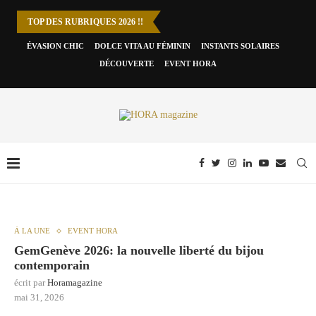
TOP DES RUBRIQUES 2026 !!
ÉVASION CHIC
DOLCE VITA AU FÉMININ
INSTANTS SOLAIRES
DÉCOUVERTE
EVENT HORA
À LA UNE
EVENT HORA
GemGenève 2026: la nouvelle liberté du bijou
contemporain
écrit par
Horamagazine
mai 31, 2026