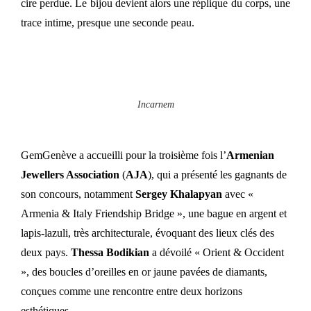
cire perdue. Le bijou devient alors une réplique du corps, une
trace intime, presque une seconde peau.
Incarnem
GemGenève a accueilli pour la troisième fois l’
Armenian
Jewellers Association
(
AJA
), qui a présenté les gagnants de
son concours, notamment
Sergey Khalapyan
avec «
Armenia & Italy Friendship Bridge », une bague en argent et
lapis-lazuli, très architecturale, évoquant des lieux clés des
deux pays.
Thessa Bodikian
a dévoilé « Orient & Occident
», des boucles d’oreilles en or jaune pavées de diamants,
conçues comme une rencontre entre deux horizons
esthétiques.