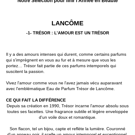
Notre Sélection pour finir l'Année en Beauté
LANCÔME
-1- TRÉSOR : L’AMOUR EST UN TRÉSOR
Il y a des amours intenses qui durent, comme certains parfums
qui s'imprègnent en vous au fur et à mesure que vous les
portez… Trésor fait partie de ces parfums intemporels qui
suscitent la passion.
Vivez l'amour comme vous ne l'avez jamais vécu auparavant
avec l'emblématique Eau de Parfum Trésor de Lancôme.
CE QUI FAIT LA DIFFÉRENCE
Depuis sa création en 1990, Trésor incarne l'amour absolu sous
toutes ses facettes. Une fragrance subtile et légère enveloppée
d'un voile doux et romantique.
Son flacon, tel un bijou, capte et reflète la lumière. Couronné
d'un anneau noir, il scelle un amour intemporel et exceptionnel.