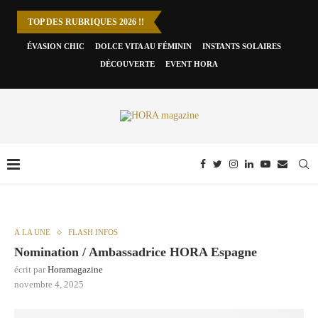
TOP DES RUBRIQUES 2026 !!
ÉVASION CHIC
DOLCE VITA AU FÉMININ
INSTANTS SOLAIRES
DÉCOUVERTE
EVENT HORA
À LA UNE
FLASH INFOS
Nomination / Ambassadrice HORA Espagne
écrit par
Horamagazine
novembre 4, 2025