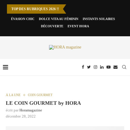
TOP DES RUBRIQUES 2026 !!
ÉVASION CHIC
DOLCE VITA AU FÉMININ
INSTANTS SOLAIRES
DÉCOUVERTE
EVENT HORA
À LA UNE
COIN GOURMET
LE COIN GOURMET by HORA
écrit par
Horamagazine
décembre 28, 2022