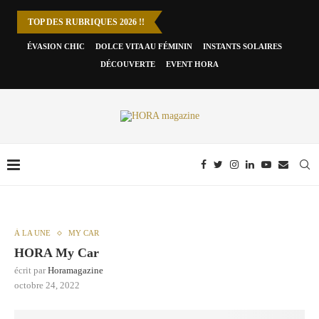
TOP DES RUBRIQUES 2026 !!
ÉVASION CHIC
DOLCE VITA AU FÉMININ
INSTANTS SOLAIRES
DÉCOUVERTE
EVENT HORA
À LA UNE
MY CAR
HORA My Car
écrit par
Horamagazine
octobre 24, 2022