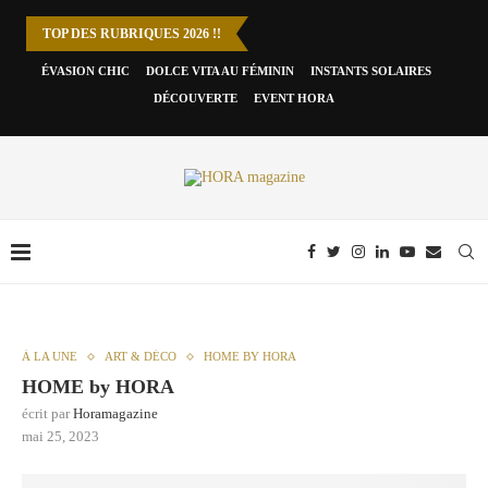
TOP DES RUBRIQUES 2026 !!
ÉVASION CHIC
DOLCE VITA AU FÉMININ
INSTANTS SOLAIRES
DÉCOUVERTE
EVENT HORA
À LA UNE
ART & DÉCO
HOME BY HORA
HOME by HORA
écrit par
Horamagazine
mai 25, 2023