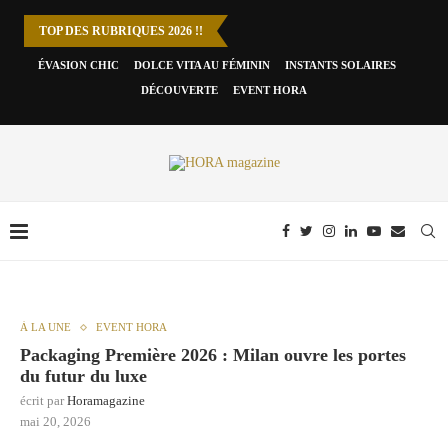
TOP DES RUBRIQUES 2026 !!
ÉVASION CHIC
DOLCE VITA AU FÉMININ
INSTANTS SOLAIRES
DÉCOUVERTE
EVENT HORA
À LA UNE
EVENT HORA
Packaging Première 2026 : Milan ouvre les portes
du futur du luxe
écrit par
Horamagazine
mai 20, 2026