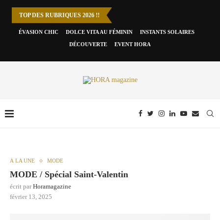
TOP DES RUBRIQUES 2026 !!
ÉVASION CHIC
DOLCE VITA AU FÉMININ
INSTANTS SOLAIRES
DÉCOUVERTE
EVENT HORA
À LA UNE
MODE
MODE / Spécial Saint-Valentin
écrit par
Horamagazine
février 13, 2025