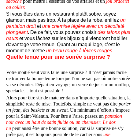
sacoche
pour mettre l’essentiel de vos affaires et un
joli bracelet
ou collier.
Si vous êtes dans un restaurant plutôt sobre, soyez
glamour, mais pas trop. À la place de la robe, enfilez
un
pantalon
droit
et
une chemise légère avec un décolleté
plongeant
. De ce fait, vous pouvez choisir
des talons plus
hauts
et vous lâchez sur les bijoux qui viendront habiller
davantage votre tenue. Quant au maquillage, c’est le
moment de mettre
un beau rouge à lèvres rouges.
Quelle tenue pour une soirée surprise ?
Votre moitié veut vous faire une surprise ? Il n’est jamais facile
de trouver la bonne tenue lorsque l’on ne sait pas où notre soirée
va se dérouler. Départ en voyage, un verre de jus sur un rooftop,
spectacle… tout est possible !
Alors pour être sûr de matcher dans n’importe quelle situation, la
simplicité reste de mise. Toutefois, simple ne veut pas dire
porter
un jean, des baskets et un sweat
. Un minimum d’effort s’impose
pour la Saint-Valentin. Pour être à l’aise, passez un
pantalon
noir avec un haut de satin fluide ou un chemisier
.
Le dos
nu
peut aussi être une bonne solution, car si la surprise ne s’y
prête pas, il est toujours possible de le cacher sous
une