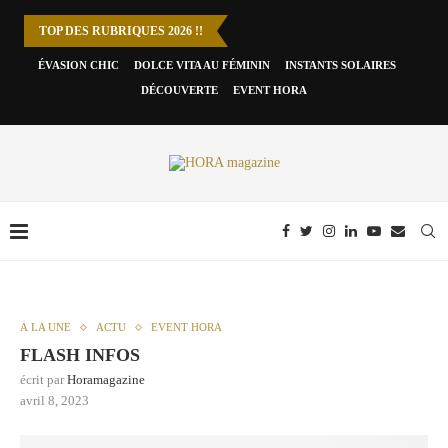
TOP DES RUBRIQUES 2026 !!
ÉVASION CHIC
DOLCE VITA AU FÉMININ
INSTANTS SOLAIRES
DÉCOUVERTE
EVENT HORA
À LA UNE
ACTU
EVENT HORA
FLASH INFOS
écrit par
Horamagazine
avril 8, 2023