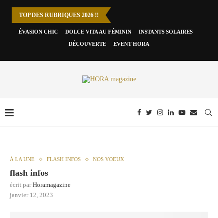
TOP DES RUBRIQUES 2026 !!
ÉVASION CHIC
DOLCE VITA AU FÉMININ
INSTANTS SOLAIRES
DÉCOUVERTE
EVENT HORA
À LA UNE
FLASH INFOS
NOS VOEUX
flash infos
écrit par
Horamagazine
janvier 12, 2023