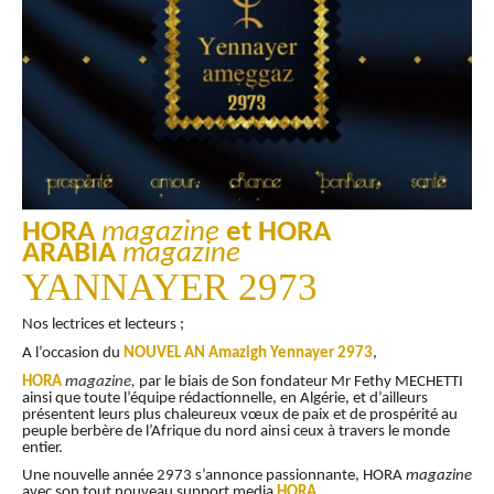
HORA
magazine
et HORA
ARABIA
magazine
YANNAYER 2973
Nos lectrices et lecteurs ;
A l’occasion du
NOUVEL AN Amazigh Yennayer 2973
,
HORA
magazine,
par le biais de Son fondateur Mr Fethy MECHETTI
ainsi que toute l’équipe rédactionnelle, en Algérie, et d’ailleurs
présentent leurs plus chaleureux vœux de paix et de prospérité au
peuple berbère de l’Afrique du nord ainsi ceux à travers le monde
entier.
Une nouvelle année 2973 s’annonce passionnante, HORA
magazine
avec son tout nouveau support media
HORA