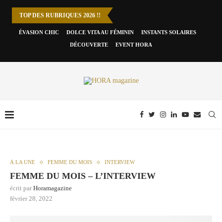
TOP DES RUBRIQUES 2026 !!
ÉVASION CHIC
DOLCE VITA AU FÉMININ
INSTANTS SOLAIRES
DÉCOUVERTE
EVENT HORA
À LA UNE
FEMME DU MOIS
INTERVIEW
FEMME DU MOIS – L’INTERVIEW
écrit par
Horamagazine
février 28, 2022